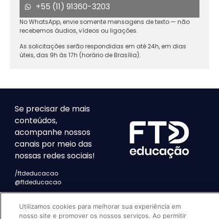
+55 (11) 91360-3203
No WhatsApp, envie somente mensagens de texto — não
recebemos áudios, vídeos ou ligações.
As solicitações serão respondidas em até 24h, em dias
úteis, das 9h às 17h (horário de Brasília).
Se precisar de mais
conteúdos,
acompanhe nossos
canais por meio das
nossas redes sociais!
/ftdeducacao
@ftdeducacao
Utilizamos cookies para melhorar sua experiência em
nosso site e promover os nossos serviços. Ao permitir