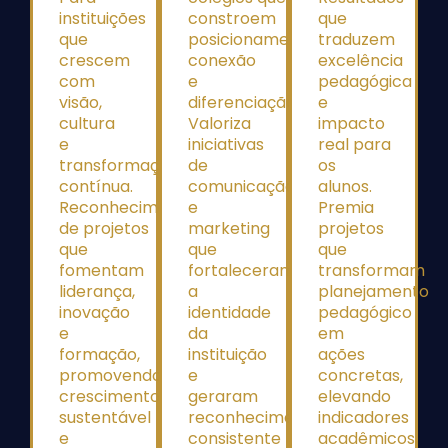
instituições
constroem
que
que
posicionamento, relevância,
traduzem
crescem
conexão
excelência
com
e
pedagógica
visão,
diferenciação.
e
cultura
Valoriza
impacto
e
iniciativas
real para
transformação
de
os
contínua.
comunicação
alunos.
Reconhecimento
e
Premia
de projetos
marketing
projetos
que
que
que
fomentam
fortaleceram
transformam
liderança,
a
planejamento
inovação
identidade
pedagógico
e
da
em
formação,
instituição
ações
promovendo
e
concretas,
crescimento
geraram
elevando
sustentável
reconhecimento
indicadores
e
consistente
acadêmicos,