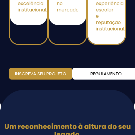
excelência
no
experiência
institucional.
mercado.
escolar
e
reputação
institucional.
INSCREVA SEU PROJETO
REGULAMENTO
Um reconhecimento à altura do seu
legado