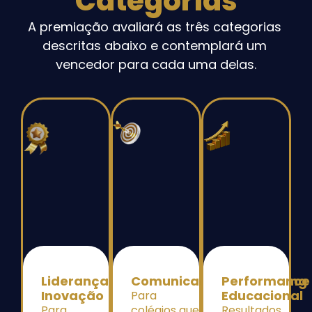
Categorias
A premiação avaliará as três categorias 
descritas abaixo e contemplará um 
vencedor para cada uma delas.
Liderança e
Comunicação e Marketing
Performance
Inovação
Educacional
Para
Para
colégios que
Resultados